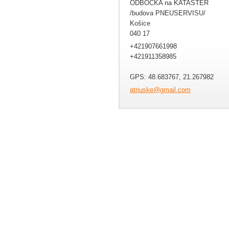
ODBOČKA na KATASTER
/budova PNEUSERVISU/
Košice
040 17
+421907661998
+421911358985
GPS: 48.683767, 21.267982
atriuske
@gmail.c
om