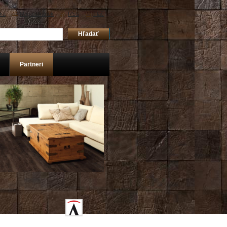
ka
Mapa stránok
RSS
Tlač
Partneri
ri