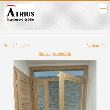
Predchádzajúci
Nasledujúci
Spustiť prezentáciu