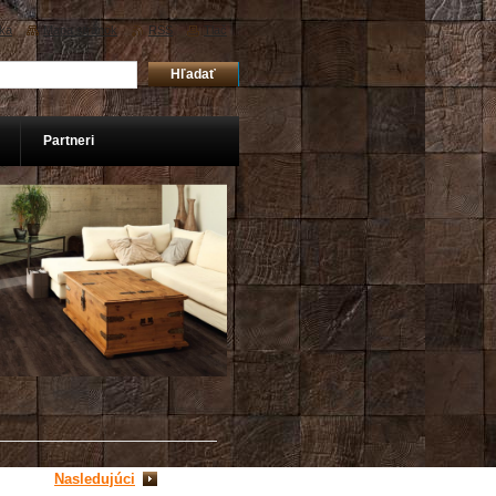
ka
Mapa stránok
RSS
Tlač
Partneri
Nasledujúci