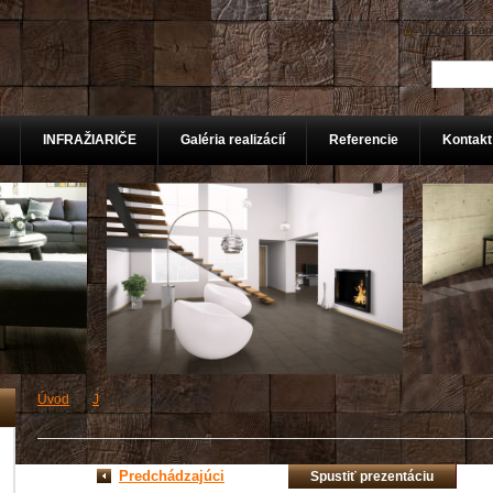
Úvodná strán
INFRAŽIARIČE
Galéria realizácií
Referencie
Kontakt
Úvod
>
J
>
3.png
Predchádzajúci
Spustiť prezentáciu