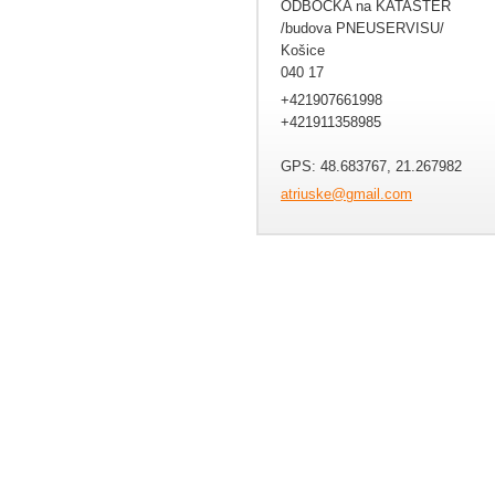
ODBOČKA na KATASTER
/budova PNEUSERVISU/
Košice
040 17
+421907661998
+421911358985
GPS: 48.683767, 21.267982
atriuske
@gmail.c
om