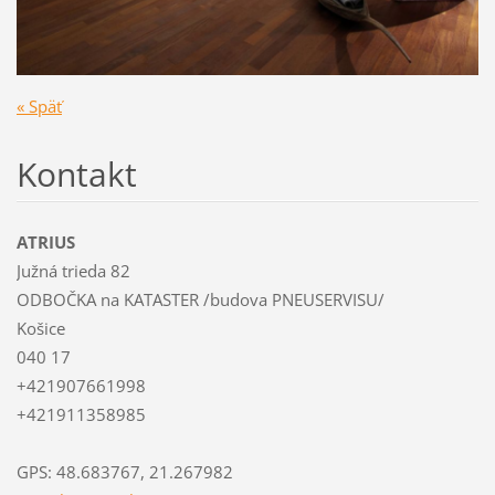
« Späť
Kontakt
ATRIUS
Južná trieda 82
ODBOČKA na KATASTER /budova PNEUSERVISU/
Košice
040 17
+421907661998
+421911358985
GPS: 48.683767, 21.267982