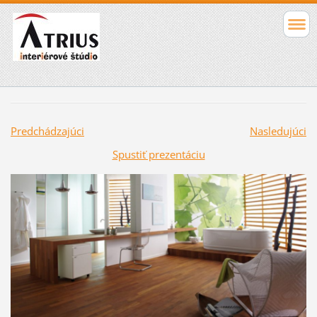
Predchádzajúci
Nasledujúci
Spustiť prezentáciu