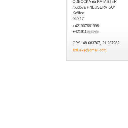
ODBOČKA na KATASTER
/budova PNEUSERVISU/
Košice
040 17
+421907661998
+421911358985
GPS: 48.683767, 21.267982
atriuske
@gmail.c
om