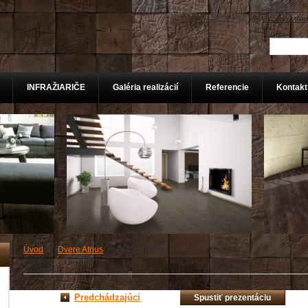
Úvodná strán
INFRAŽIARIČE
Galéria realizácií
Referencie
Kontakt
Úvod
>
Dvere Atrius
>
A-4.jpg
Predchádzajúci
Spustiť prezentáciu