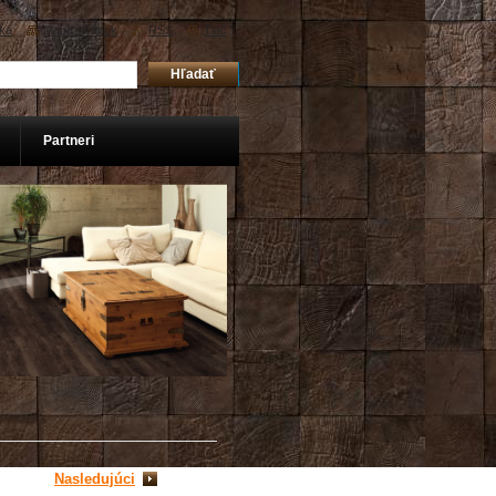
ka
Mapa stránok
RSS
Tlač
Partneri
Nasledujúci